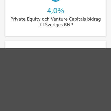
4,4
%
Private Equity och Venture Capitals bidrag
till Sveriges BNP
637
miljarder kr har Private Equity och Venture
Capital investerat i Sverige sedan 2007