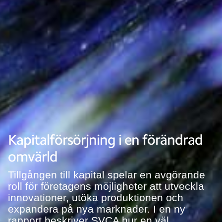
Kapitalförsörjning i en förändrad
omvärld
Tillgången till kapital spelar en avgörande
roll för företagens möjligheter att utveckla
innovationer, utöka produktionen och
expandera på nya marknader. I en ny
rapport beskriver SVCA hur en väl