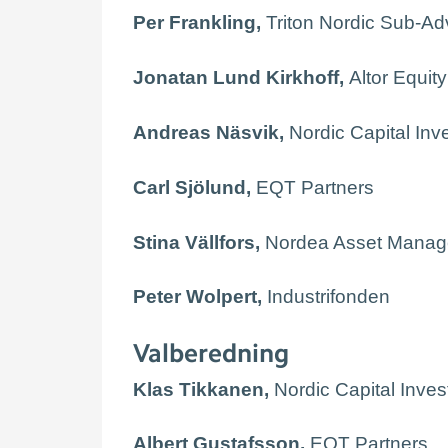
Per Frankling,
Triton Nordic Sub-Ad
Jonatan Lund Kirkhoff,
Altor Equit
Andreas Näsvik,
Nordic Capital Inv
Carl Sjölund,
EQT Partners
Stina Vällfors,
Nordea Asset Mana
Peter Wolpert,
Industrifonden
Valberedning
Klas Tikkanen,
Nordic Capital Inve
Albert Gustafsson,
EQT Partners