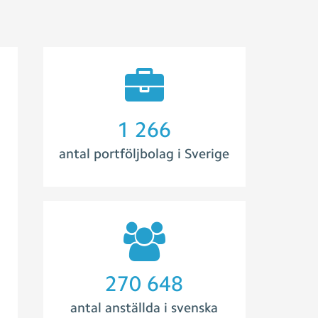
1 273
antal portföljbolag i Sverige
313 330
antal anställda i svenska