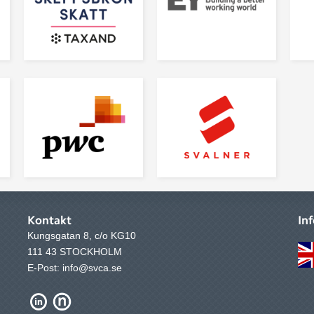
Kontakt
In
Kungsgatan 8, c/o KG10
111 43 STOCKHOLM
E-Post: info@svca.se