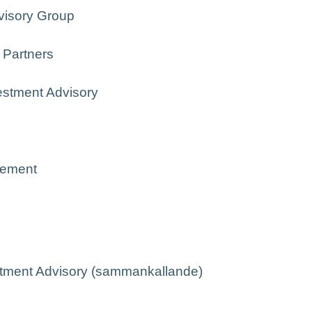
visory Group
y Partners
estment Advisory
gement
stment Advisory (sammankallande)