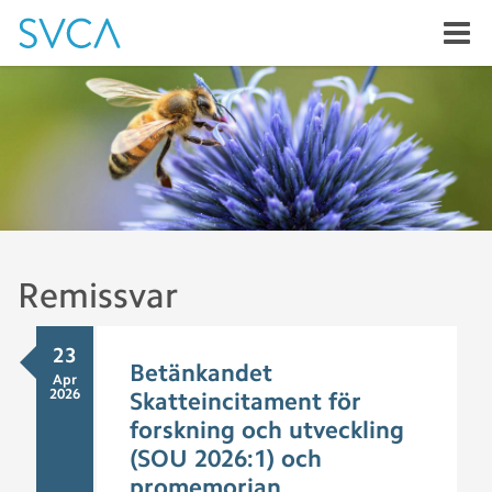
Remissvar
23
Betänkandet
Apr
2026
Skatteincitament för
forskning och utveckling
(SOU 2026:1) och
promemorian