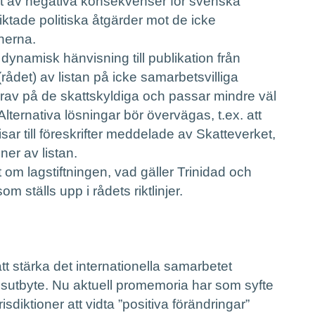
t av negativa konsekvenser för svenska
riktade politiska åtgärder mot de icke
onerna.
dynamisk hänvisning till publikation från
ådet) av listan på icke samarbetsvilliga
 krav på de skattskyldiga och passar mindre väl
 Alternativa lösningar bör övervägas, t.ex. att
visar till föreskrifter meddelade av Skatteverket,
ner av listan.
om lagstiftningen, vad gäller Trinidad och
m ställs upp i rådets riktlinjer.
t stärka det internationella samarbetet
nsutbyte. Nu aktuell promemoria har som syfte
sdiktioner att vidta ”positiva förändringar”