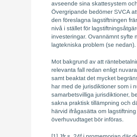
avseende sina skattesystem och/
Övergripande bedömer SVCA att S
den föreslagna lagstiftningen fr
nivå i stället för lagstiftningså
investeringar. Ovannämnt syfte me
lagtekniska problem (se nedan).
Mot bakgrund av att räntebetalninga
relevanta fall redan enligt nuvar
samt beaktat det mycket begrän
har med de jurisdiktioner som i n
samarbetsvilliga jurisdiktioner, 
sakna praktisk tillämpning och d
härvid ifrågasätta om lagstiftni
överhuvudtaget bör införas.
[1]
Jfr s. 24f i promemorian där de