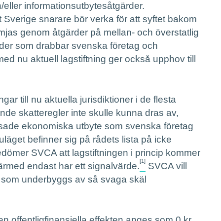
eller informationsutbytesåtgärder.
verige snarare bör verka för att syftet bakom
ämjas genom åtgärder på mellan- och överstatlig
tgärder som drabbar svenska företag och
d nu aktuell lagstiftning ger också upphov till
r till nu aktuella jurisdiktioner i de flesta
ande skatteregler inte skulle kunna dras av,
sade ekonomiska utbyte som svenska företag
uläget befinner sig på rådets lista på icke
bedömer SVCA att lagstiftningen i princip kommer
[1]
ärmed endast har ett signalvärde.
SVCA vill
ng som underbyggs av så svaga skäl
n offentligfinansiella effekten anges som 0 kr.