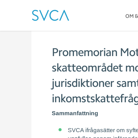
OM 
Promemorian Mot
skatteområdet mot
jurisdiktioner sam
inkomstskattefrå
Sammanfattning
SVCA ifrågasätter om syfte