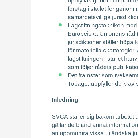
uppfyllas genom införande
företag i stället för genom 
samarbetsvilliga jurisdikti
Lagstiftningstekniken med 
Europeiska Unionens råd (r
jurisdiktioner ställer höga
för materiella skatteregler.
lagstiftningen i stället hän
som följer rådets publikatio
Det framstår som tveksamt 
Tobago, uppfyller de krav so
Inledning
SVCA ställer sig bakom arbetet at
gällande bland annat informatio
att uppmuntra vissa utländska juri