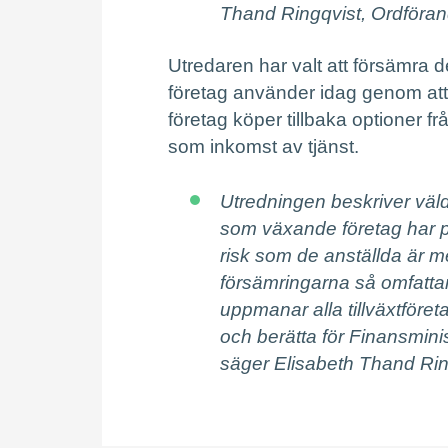
Thand Ringqvist, Ordföra
Utredaren har valt att försämra
företag använder idag genom att
företag köper tillbaka optioner fr
som inkomst av tjänst.
Utredningen beskriver väld
som växande företag har p
risk som de anställda är m
försämringarna så omfattan
uppmanar alla tillväxtföret
och berätta för Finansminist
säger Elisabeth Thand Ri